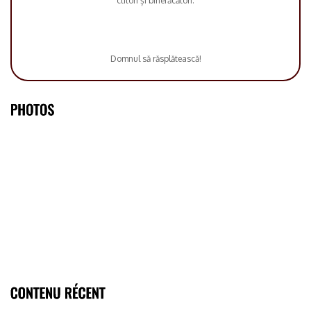
ctitori și binefăcători.
Domnul să răsplătească!