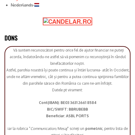
Nederlands
Vă suntem recunoscători pentru orice fel de ajutor financiar ne puteți
acorda, îndatorându-ne astfel să vă pomenim cu recunoștință în rândul
binefăcătorilor noștri.
Astfel, parohia noastră își poate continua și întări lucrarea- atât în Occident,
unde ne aflăm vremelnic, cât și pentru a putea continua sprijinirea familiilor
din parohiile sărace din România cu care ne-am înfrățit.
Datele pt virament:
Cont(IBAN): BE03 3631 2661 8584
BIC/SWIFT: BBRUBEBB
Beneficiar: ASBL PORTS
iar la rubrica "
Communication/Mesaj
" scrieți un
pomelnic
, pentru lista de