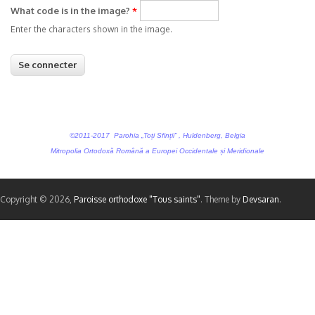
What code is in the image?
*
Enter the characters shown in the image.
©2011-2017 Parohia „Toți Sfinții” , Huldenberg, Belgia
Mitropolia Ortodoxă Română a Europei Occidentale și Meridionale
Copyright © 2026,
Paroisse orthodoxe "Tous saints"
. Theme by
Devsaran
.