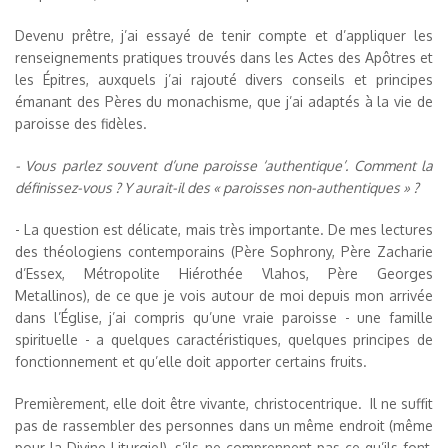
Devenu prêtre, j’ai essayé de tenir compte et d’appliquer les
renseignements pratiques trouvés dans les Actes des Apôtres et
les Épitres, auxquels j’ai rajouté divers conseils et principes
émanant des Pères du monachisme, que j’ai adaptés à la vie de
paroisse des fidèles.
- Vous parlez souvent d’une paroisse ‘authentique’. Comment la
définissez-vous ? Y aurait-il des « paroisses non-authentiques » ?
- La question est délicate, mais très importante. De mes lectures
des théologiens contemporains (Père Sophrony, Père Zacharie
d’Essex, Métropolite Hiérothée Vlahos, Père Georges
Metallinos), de ce que je vois autour de moi depuis mon arrivée
dans l’Église, j’ai compris qu’une vraie paroisse - une famille
spirituelle - a quelques caractéristiques, quelques principes de
fonctionnement et qu’elle doit apporter certains fruits.
Premièrement, elle doit être vivante, christocentrique. Il ne suffit
pas de rassembler des personnes dans un même endroit (même
pour la Divine Liturgie!), s’ils ne comprennent pas ce qu’ils font,