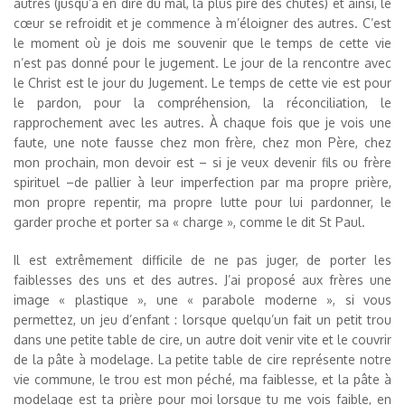
autres (jusqu’à en dire du mal, la plus pire des chutes) et ainsi, le
cœur se refroidit et je commence à m’éloigner des autres. C’est
le moment où je dois me souvenir que le temps de cette vie
n’est pas donné pour le jugement. Le jour de la rencontre avec
le Christ est le jour du Jugement. Le temps de cette vie est pour
le pardon, pour la compréhension, la réconciliation, le
rapprochement avec les autres. À chaque fois que je vois une
faute, une note fausse chez mon frère, chez mon Père, chez
mon prochain, mon devoir est – si je veux devenir fils ou frère
spirituel –de pallier à leur imperfection par ma propre prière,
mon propre repentir, ma propre lutte pour lui pardonner, le
garder proche et porter sa « charge », comme le dit St Paul.
Il est extrêmement difficile de ne pas juger, de porter les
faiblesses des uns et des autres. J’ai proposé aux frères une
image « plastique », une « parabole moderne », si vous
permettez, un jeu d’enfant : lorsque quelqu’un fait un petit trou
dans une petite table de cire, un autre doit venir vite et le couvrir
de la pâte à modelage. La petite table de cire représente notre
vie commune, le trou est mon péché, ma faiblesse, et la pâte à
modelage est ta prière pour moi lorsque tu me vois faible, en