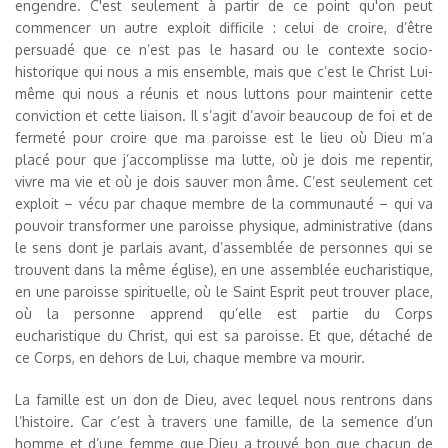
engendre. C'est seulement à partir de ce point qu'on peut
commencer un autre exploit difficile : celui de croire, d’être
persuadé que ce n’est pas le hasard ou le contexte socio-
historique qui nous a mis ensemble, mais que c’est le Christ Lui-
même qui nous a réunis et nous luttons pour maintenir cette
conviction et cette liaison. Il s’agit d’avoir beaucoup de foi et de
fermeté pour croire que ma paroisse est le lieu où Dieu m’a
placé pour que j’accomplisse ma lutte, où je dois me repentir,
vivre ma vie et où je dois sauver mon âme. C’est seulement cet
exploit – vécu par chaque membre de la communauté – qui va
pouvoir transformer une paroisse physique, administrative (dans
le sens dont je parlais avant, d’assemblée de personnes qui se
trouvent dans la même église), en une assemblée eucharistique,
en une paroisse spirituelle, où le Saint Esprit peut trouver place,
où la personne apprend qu’elle est partie du Corps
eucharistique du Christ, qui est sa paroisse. Et que, détaché de
ce Corps, en dehors de Lui, chaque membre va mourir.
La famille est un don de Dieu, avec lequel nous rentrons dans
l’histoire. Car c’est à travers une famille, de la semence d’un
homme et d’une femme que Dieu a trouvé bon que chacun de