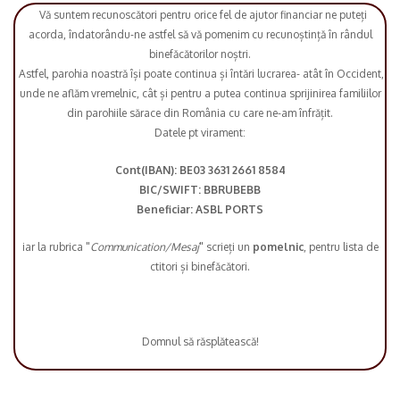
Vă suntem recunoscători pentru orice fel de ajutor financiar ne puteți
acorda, îndatorându-ne astfel să vă pomenim cu recunoștință în rândul
binefăcătorilor noștri.
Astfel, parohia noastră își poate continua și întări lucrarea- atât în Occident,
unde ne aflăm vremelnic, cât și pentru a putea continua sprijinirea familiilor
din parohiile sărace din România cu care ne-am înfrățit.
Datele pt virament:
Cont(IBAN): BE03 3631 2661 8584
BIC/SWIFT: BBRUBEBB
Beneficiar: ASBL PORTS
iar la rubrica "
Communication/Mesaj
" scrieți un
pomelnic
, pentru lista de
ctitori și binefăcători.
Domnul să răsplătească!