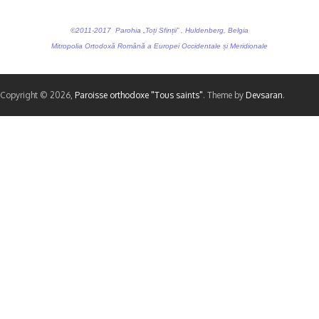
©2011-2017 Parohia „Toți Sfinții” , Huldenberg, Belgia
Mitropolia Ortodoxă Română a Europei Occidentale și Meridionale
Copyright © 2026,
Paroisse orthodoxe "Tous saints"
. Theme by
Devsaran
.