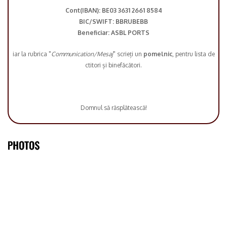
Cont(IBAN): BE03 3631 2661 8584
BIC/SWIFT: BBRUBEBB
Beneficiar: ASBL PORTS
iar la rubrica "
Communication/Mesaj
" scrieți un
pomelnic
, pentru lista de
ctitori și binefăcători.
Domnul să răsplătească!