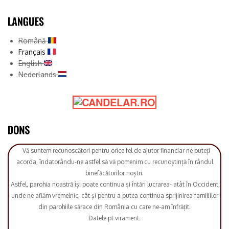
Română
Français
English
Nederlands
Vă suntem recunoscători pentru orice fel de ajutor financiar ne puteți
acorda, îndatorându-ne astfel să vă pomenim cu recunoștință în rândul
binefăcătorilor noștri.
Astfel, parohia noastră își poate continua și întări lucrarea- atât în Occident,
unde ne aflăm vremelnic, cât și pentru a putea continua sprijinirea familiilor
din parohiile sărace din România cu care ne-am înfrățit.
Datele pt virament: