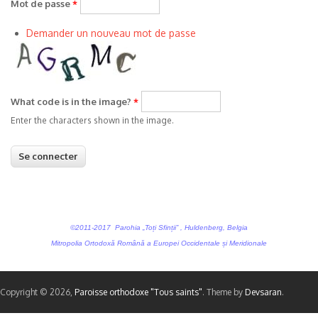
Mot de passe
*
Demander un nouveau mot de passe
What code is in the image?
*
Enter the characters shown in the image.
©2011-2017 Parohia „Toți Sfinții” , Huldenberg, Belgia
Mitropolia Ortodoxă Română a Europei Occidentale și Meridionale
Copyright © 2026,
Paroisse orthodoxe "Tous saints"
. Theme by
Devsaran
.