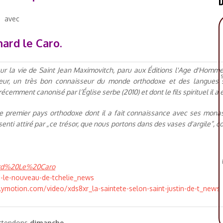
avec
ard le Caro.
sur la vie de Saint Jean Maximovitch, paru aux Éditions l'Age d'Homme
s
auteur, un très bon connaisseur du monde orthodoxe et des langues 
emment canonisé par l’Église serbe (2010) et dont le fils spirituel il a é
le premier pays orthodoxe dont il a fait connaissance avec ses monas
st senti attiré par „ce trésor, que nous portons dans des vases d'argile”, c
nard%20Le%20Caro
n-le-nouveau-de-tchelie_news
lymotion.com/video/xds8xr_la-saintete-selon-saint-justin-de-t_news
ttendons
dimanche,