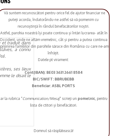
Vă suntem recunoscători pentru orice fel de ajutor financiar ne
puteți acorda, îndatorându-ne astfel să vă pomenim cu
recunoștință în rândul binefăcătorilor noștri.
Astfel, parohia noastră își poate continua și întări lucrarea- atât în
Occident, unde ne aflăm vremelnic, cât și pentru a putea continua
 et traduit dans
prijinirea familiilor din parohiile sărace din România cu care ne-am
slaves, a connu
înfrățit.
té.
Datele pt virament:
tères, ses lieux
Cont(IBAN): BE03 3631 2661 8584
omme le disait le
BIC/SWIFT: BBRUBEBB
Beneficiar: ASBL PORTS
iar la rubrica "
Communication/Mesaj
" scrieți un
pomelnic
, pentru
lista de ctitori și binefăcători.
Domnul să răsplătească!