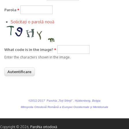
Parola
*
Solicitaţi o parolă nouă
What code is in the image?
*
Enter the characters shown in the image.
©2011-2017 Parohia „Toți Sfinții” , Huldenberg, Belgia
Mitropolia Ortodoxă Română a Europei Occidentale și Meridionale
Copyright © 2026,
Parohia ortodoxă