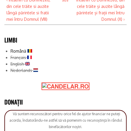
din cele trăite si auzite
cele trăite și auzite lângă
lângă părintele si fratii
părintele și frații mei întru
mei întru Domnul (VIII)
Domnul (X) ›
Română
Français
English
Nederlands
Vă suntem recunoscători pentru orice fel de ajutor financiar ne puteți
acorda, îndatorându-ne astfel să vă pomenim cu recunoștință în rândul
binefăcătorilor noștri.