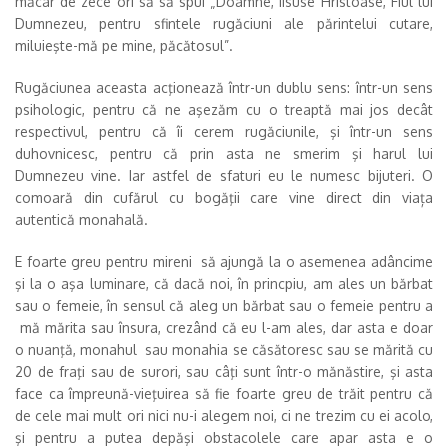
măcar de zece ori să să spui „Doamne, Iisuse Hristoase, Fiul lui
Dumnezeu, pentru sfintele rugăciuni ale părintelui cutare,
miluieşte-mă pe mine, păcătosul”.
Rugăciunea aceasta acţionează într-un dublu sens: într-un sens
psihologic, pentru că ne aşezăm cu o treaptă mai jos decât
respectivul, pentru că îi cerem rugăciunile, şi într-un sens
duhovnicesc, pentru că prin asta ne smerim şi harul lui
Dumnezeu vine. Iar astfel de sfaturi eu le numesc bijuteri. O
comoară din cufărul cu bogăţii care vine direct din viața
autentică monahală.
E foarte greu pentru mireni să ajungă la o asemenea adâncime
şi la o aşa luminare, că dacă noi, în princpiu, am ales un bărbat
sau o femeie, în sensul că aleg un bărbat sau o femeie pentru a
mă mărita sau însura, crezând că eu l-am ales, dar asta e doar
o nuanţă, monahul sau monahia se căsătoresc sau se mărită cu
20 de fraţi sau de surori, sau câţi sunt într-o mănăstire, şi asta
face ca împreună-vieţuirea să fie foarte greu de trăit pentru că
de cele mai mult ori nici nu-i alegem noi, ci ne trezim cu ei acolo,
şi pentru a putea depăşi obstacolele care apar asta e o