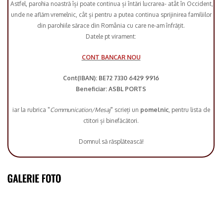
Astfel, parohia noastră își poate continua și întări lucrarea- atât în Occident,
unde ne aflăm vremelnic, cât și pentru a putea continua sprijinirea familiilor
din parohiile sărace din România cu care ne-am înfrățit.
Datele pt virament:
CONT BANCAR NOU
Cont(IBAN): BE72 7330 6429 9916
Beneficiar: ASBL PORTS
iar la rubrica "
Communication/Mesaj
" scrieți un
pomelnic
, pentru lista de
ctitori și binefăcători.
Domnul să răsplătească!