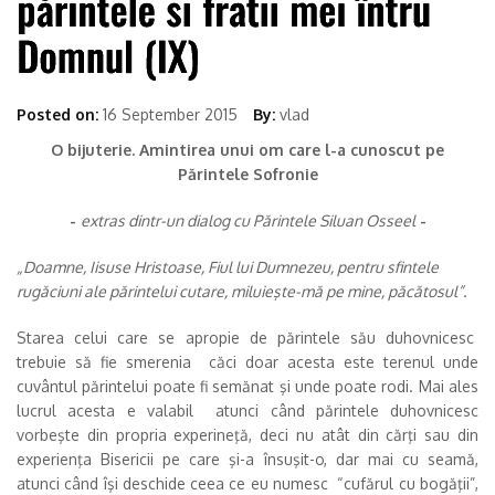
Posted on:
16 September 2015
By:
vlad
O bijuterie. Amintirea unui om care l-a cunoscut pe
Părintele Sofronie
-
extras dintr-un dialog cu Părintele Siluan Osseel
-
„Doamne, Iisuse Hristoase, Fiul lui Dumnezeu, pentru sfintele
rugăciuni ale părintelui cutare, miluieşte-mă pe mine, păcătosul”.
Starea celui care se apropie de părintele său duhovnicesc
trebuie să fie smerenia căci doar acesta este terenul unde
cuvântul părintelui poate fi semănat şi unde poate rodi. Mai ales
lucrul acesta e valabil atunci când părintele duhovnicesc
vorbeşte din propria experineţă, deci nu atât din cărţi sau din
experienţa Bisericii pe care şi-a însuşit-o, dar mai cu seamă,
atunci când îşi deschide ceea ce eu numesc “cufărul cu bogăţii”,