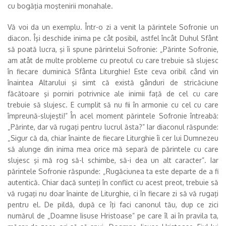
cu bogăţia moştenirii monahale.
Vă voi da un exemplu. Într-o zi a venit la părintele Sofronie un
diacon. Îşi deschide inima pe cât posibil, astfel încât Duhul Sfânt
să poată lucra, şi îi spune părintelui Sofronie: „Părinte Sofronie,
am atât de multe probleme cu preotul cu care trebuie să slujesc
în fiecare duminică Sfânta Liturghie! Este ceva oribil când vin
înaintea Altarului şi simt că există gânduri de stricăciune
făcătoare şi porniri potrivnice ale inimii faţă de cel cu care
trebuie să slujesc. E cumplit să nu fii în armonie cu cel cu care
împreună-slujeşti!” În acel moment părintele Sofronie întreabă:
„Părinte, dar vă rugaţi pentru lucrul ăsta?” Iar diaconul răspunde:
„Sigur că da, chiar înainte de fiecare Liturghie îi cer lui Dumnezeu
să alunge din inima mea orice mă separă de părintele cu care
slujesc şi mă rog să-l schimbe, să-i dea un alt caracter”. Iar
părintele Sofronie răspunde: „Rugăciunea ta este departe de a fi
autentică. Chiar dacă sunteţi în conflict cu acest preot, trebuie să
vă rugaţi nu doar înainte de Liturghie, ci în fiecare zi să vă rugaţi
pentru el. De pildă, după ce îţi faci canonul tău, dup ce zici
numărul de „Doamne Iisuse Hristoase” pe care îl ai în pravila ta,