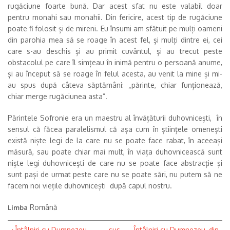
rugăciune foarte bună. Dar acest sfat nu este valabil doar
pentru monahi sau monahii. Din fericire, acest tip de rugăciune
poate fi folosit și de mireni. Eu însumi am sfătuit pe mulți oameni
din parohia mea să se roage în acest fel, și mulți dintre ei, cei
care s-au deschis și au primit cuvântul, și au trecut peste
obstacolul pe care îl simțeau în inimă pentru o persoană anume,
și au început să se roage în felul acesta, au venit la mine și mi-
au spus după câteva săptămâni: „părinte, chiar funționează,
chiar merge rugăciunea asta”.
Părintele Sofronie era un maestru al învățăturii duhovnicești, în
sensul că făcea paralelismul că așa cum în științele omenești
există niște legi de la care nu se poate face rabat, în aceeași
măsură, sau poate chiar mai mult, în viața duhovnicească sunt
niște legi duhovnicești de care nu se poate face abstracție și
sunt pași de urmat peste care nu se poate sări, nu putem să ne
facem noi viețile duhovnicești după capul nostru.
Română
Limba
‹ Întâlniri cu Dumnezeu,
sus
Întâlniri cu Dumnezeu, din