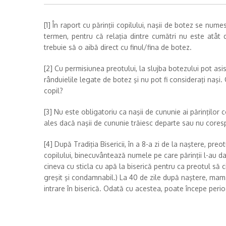
[1] În raport cu părinţii copilului, naşii de botez se nu
termen, pentru că relaţia dintre cumătri nu este atât
trebuie să o aibă direct cu finul/fina de botez.
[2] Cu permisiunea preotului, la slujba botezului pot asis
rânduielile legate de botez şi nu pot fi consideraţi naşi.
copil?
[3] Nu este obligatoriu ca naşii de cununie ai părinţilor 
ales dacă naşii de cununie trăiesc departe sau nu coresp
[4] După Tradiţia Bisericii, în a 8-a zi de la naştere, pr
copilului, binecuvântează numele pe care părinţii l-au d
cineva cu sticla cu apă la biserică pentru ca preotul să 
greşit şi condamnabil.) La 40 de zile după naştere, mama v
intrare în biserică. Odată cu acestea, poate începe peri