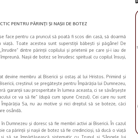
CTIC PENTRU PĂRINŢI ŞI NAŞII DE BOTEZ
 se face pentru ca pruncul să poată fi scos din casă, să doarmă
 viaţă. Toate acestea sunt superstiții băbeşti şi păgâne! De
s
rudire” dintre părinţii copilului şi prietenii pe care şi-i iau de
împreună. Naşii de botez se înrudesc spiritual cu copilul însuşi,
at devine membru al Bisericii şi ostaş al lui Hristos. Primind şi
Bisericii, creştinul se pregăteşte pentru Împărăţia lui Dumnezeu,
feră garanţii sau prosperitate în lumea aceasta, ci se săvârşeşte
eacului ce va să fie” (după cum spune Crezul). Cei care nu sunt
n Împărăţia Sa, nu au motive şi nici dreptul să se boteze, căci
mare osândă.
în Dumnezeu şi doresc să fie membri activi ai Bisericii. În cazul
ie ca părinţii şi naşii de botez să fie credincioşi, să ducă o viaţă
 şi să se împărtăşească sistematic cu Trupul şi Sângele lui