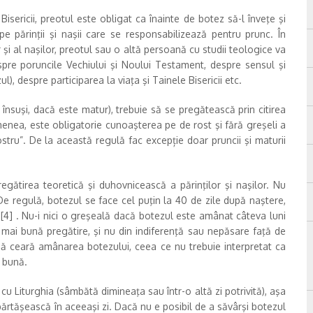
sericii, preotul este obligat ca înainte de botez să-l înveţe şi
pe părinţii şi naşii care se responsabilizează pentru prunc. În
r şi al naşilor, preotul sau o altă persoană cu studii teologice va
spre poruncile Vechiului şi Noului Testament, despre sensul şi
), despre participarea la viaţa şi Tainele Bisericii etc.
ul însuşi, dacă este matur), trebuie să se pregătească prin citirea
menea, este obligatorie cunoaşterea pe de rost şi fără greşeli a
ostru”. De la această regulă fac excepție doar pruncii şi maturii
egătirea teoretică şi duhovnicească a părinţilor şi naşilor. Nu
De regulă, botezul se face cel puţin la 40 de zile după naştere,
 [4] . Nu-i nici o greşeală dacă botezul este amânat câteva luni
 mai bună pregătire, şi nu din indiferenţă sau nepăsare faţă de
 să ceară amânarea botezului, ceea ce nu trebuie interpretat ca
i bună.
cu Liturghia (sâmbătă dimineaţa sau într-o altă zi potrivită), aşa
împărtăşească în aceeaşi zi. Dacă nu e posibil de a săvârşi botezul