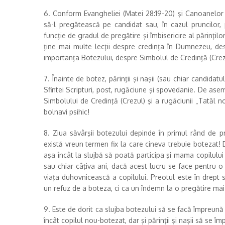
6. Conform Evangheliei (Matei 28:19-20) şi Canoanelor Bi
să-l pregătească pe candidat sau, în cazul pruncilor, 
funcţie de gradul de pregătire şi îmbisericire al părinţilo
ţine mai multe lecţii despre credinţa în Dumnezeu, de
importanţa Botezului, despre Simbolul de Credinţă (Crezul
7. Înainte de botez, părinţii şi naşii (sau chiar candidat
Sfintei Scripturi, post, rugăciune şi spovedanie. De ase
Simbolului de Credinţă (Crezul) şi a rugăciunii „Tatăl n
bolnavi psihic!
8. Ziua săvârşii botezului depinde în primul rând de pr
există vreun termen fix la care cineva trebuie botezat! 
aşa încât la slujbă să poată participa şi mama copilului
sau chiar câţiva ani, dacă acest lucru se face pentru o
viaţa duhovnicească a copilului. Preotul este în drept
un refuz de a boteza, ci ca un îndemn la o pregătire ma
9. Este de dorit ca slujba botezului să se facă împreună 
încât copilul nou-botezat, dar şi părinţii şi naşii să se 