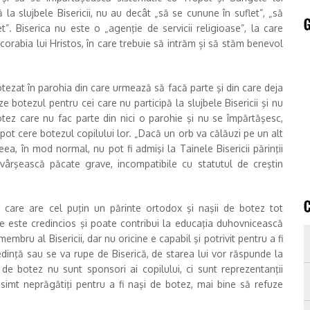
ă la slujbele Bisericii, nu au decât „să se cunune în suflet”, „să
et”. Biserica nu este o „agenţie de servicii religioase”, la care
orabia lui Hristos, în care trebuie să intrăm și să stăm benevol
otezat în parohia din care urmează să facă parte şi din care deja
uze botezul pentru cei care nu participă la slujbele Bisericii şi nu
botez care nu fac parte din nici o parohie şi nu se împărtăşesc,
i pot cere botezul copilului lor. „Dacă un orb va călăuzi pe un alt
a, în mod normal, nu pot fi admişi la Tainele Bisericii părinţii
vârşească păcate grave, incompatibile cu statutul de creştin
l care are cel puţin un părinte ortodox şi naşii de botez tot
are este credincios şi poate contribui la educaţia duhovnicească
embru al Bisericii, dar nu oricine e capabil şi potrivit pentru a fi
dinţă sau se va rupe de Biserică, de starea lui vor răspunde la
i de botez nu sunt sponsori ai copilului, ci sunt reprezentanţii
se simt neprăgătiţi pentru a fi naşi de botez, mai bine să refuze