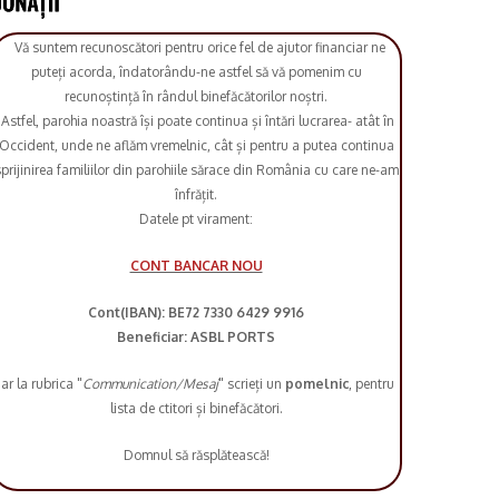
Vă suntem recunoscători pentru orice fel de ajutor financiar ne
puteți acorda, îndatorându-ne astfel să vă pomenim cu
recunoștință în rândul binefăcătorilor noștri.
Astfel, parohia noastră își poate continua și întări lucrarea- atât în
Occident, unde ne aflăm vremelnic, cât și pentru a putea continua
prijinirea familiilor din parohiile sărace din România cu care ne-am
înfrățit.
Datele pt virament:
CONT BANCAR NOU
Cont(IBAN): BE72 7330 6429 9916
Beneficiar: ASBL PORTS
iar la rubrica "
Communication/Mesaj
" scrieți un
pomelnic
, pentru
lista de ctitori și binefăcători.
Domnul să răsplătească!