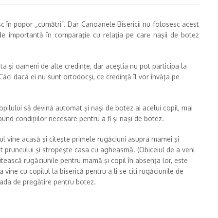
mesc în popor „cumătri”. Dar Canoanele Bisericii nu folosesc acest
 de importantă în comparaţie cu relaţia pe care naşii de botez
ta şi oameni de alte credinţe, dar aceștia nu pot participa la
 Căci dacă ei nu sunt ortodocşi, ce credinţă îl vor învăţa pe
copilului să devină automat şi naşi de botez ai acelui copil, mai
und condiţiilor necesare pentru a fi şi naşi de botez.
eotul vine acasă şi citeşte primele rugăciuni asupra mamei şi
at pruncului şi stropeşte casa cu agheasmă. (Obiceiul de a veni
citească rugăciunile pentru mamă şi copil în absenţa lor, este
ine cu copilul la biserică pentru a li se citi rugăciunile de
oada de pregătire pentru botez.