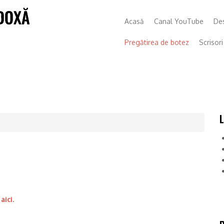
Acasă
Canal YouTube
Des
Pregătirea de botez
Scrisor
l
aici
.