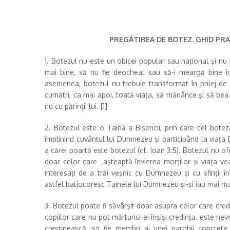
PREGĂTIREA DE BOTEZ. GHID PRA
1. Botezul nu este un obicei popular sau naţional şi nu
mai bine, să nu fie deocheat sau să-i meargă bine în
asemenea, botezul nu trebuie transformat în prilej de „în
cumătri, ca mai apoi, toată viaţa, să mănânce şi să bea 
nu cu părinții lui. [1]
2. Botezul este o Taină a Bisericii, prin care cel botez
împlinind cuvântul lui Dumnezeu şi participând la viaţa 
a cărei poartă este botezul (cf. Ioan 3:5). Botezul nu o
doar celor care „aşteaptă învierea morţilor şi viaţa v
interesaţi de a trăi veşnic cu Dumnezeu şi cu sfinţii î
astfel batjocoresc Tainele lui Dumnezeu şi-şi iau mai 
3. Botezul poate fi săvârşit doar asupra celor care cred 
copiilor care nu pot mărturisi ei înşişi credinţa, este nevo
creştinească, să fie membri ai unei parohii concrete