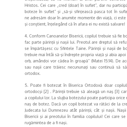
Hristos. Cei care „cred (doar) în suflet”, dar nu particip
boteze în suflet” şi „să-şi sfinţească pasca tot în sufl
ne adresăm doar în anumite momente din viaţă, ci este c
şi conștient, înţelegând că în afara ei nu există salvare!
4. Conform Canoanelor Bisericii, copilul trebuie să fie b
fac parte părinţii şi naşii lui. Preotul are dreptul să ref
se împărtăşesc cu Sfintele Taine. Părinţii şi naşii de 
trebuie mai întâi să-şi îndrepte propria viaţă şi abia apo
orb, amândoi vor cădea în groapă” (Matei 15:14). De acee
sau naşii care trăiesc necununaţi sau continuă să să
ortodox.
5. Poate fi botezat în Biserica Ortodoxă doar copilu
ortodocşi [2] . Părinţii trebuie să aleagă un naş [3] c
a copilului lor. La slujba botezului poate participa orice m
naş de botez. Dacă un copil botezat va rătăci de la cre
Judecata lui Dumnezeu atât părinţii, cât şi naşii. Naşi
Bisericii şi ai preotului în familia copilului! Cei care 
rugămintea de a fi naşi.