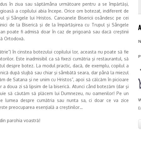
e adus în ziua sau săptămâna următoare pentru a se împărtăşi,
ligioasă a copilului abia începe. Orice om botezat, indiferent de
ul şi Sângele lui Hristos. Canoanele Bisericii osândesc pe cei
nici de la Biserică şi de la împărtăşirea cu Trupul și Sângele
an poate fi admisă doar în caz de prigoană sau dacă creştinii
ică Ortodoxă.
N
rie”) în cinstea botezului copilului lor, aceasta nu poate să fie
P
torilor. Este inadmisibil ca să fixezi cumătria şi restaurantul, să
eotul despre botez. La modul practic, dacă, de exemplu, copilul a
ică după slujbă sau chiar şi sâmbătă seara, dar până la miezul
ăm de Satana şi ne unim cu Hristos”, apoi să călcăm în picioare
ar a doua zi să lipsim de la biserică. Atunci când botezăm (dar şi
trebuie să căutăm să plăcem lui Dumnezeu, nu oamenilor! Pe un
W
ice lumea despre cumătria sau nunta sa, ci doar ce va zice
este preocuparea esenţială a creştinilor…
E
 din parohia voastră!