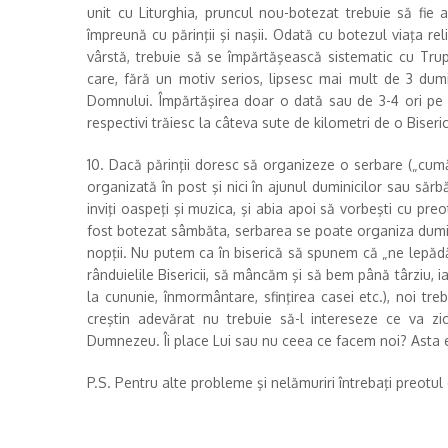
unit cu Liturghia, pruncul nou-botezat trebuie să fi
împreună cu părinţii şi naşii. Odată cu botezul viaţa re
vârstă, trebuie să se împărtăşească sistematic cu Trup
care, fără un motiv serios, lipsesc mai mult de 3 dumi
Domnului. Împărtăşirea doar o dată sau de 3-4 ori pe 
respectivi trăiesc la câteva sute de kilometri de o Biser
10. Dacă părinţii doresc să organizeze o serbare („cumăt
organizată în post şi nici în ajunul duminicilor sau sărbă
inviţi oaspeţi şi muzica, şi abia apoi să vorbeşti cu pr
fost botezat sâmbăta, serbarea se poate organiza dumin
nopţii. Nu putem ca în biserică să spunem că „ne lepăd
rânduielile Bisericii, să mâncăm şi să bem până târziu, i
la cununie, înmormântare, sfinţirea casei etc.), noi 
creştin adevărat nu trebuie să-l intereseze ce va z
Dumnezeu. Îi place Lui sau nu ceea ce facem noi? Asta 
P.S. Pentru alte probleme şi nelămuriri întrebaţi preotul