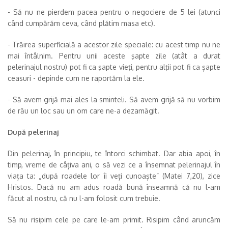
- Să nu ne pierdem pacea pentru o negociere de 5 lei (atunci
când cumpărăm ceva, când plătim masa etc).
- Trăirea superficială a acestor zile speciale: cu acest timp nu ne
mai întâlnim. Pentru unii aceste şapte zile (atât a durat
pelerinajul nostru) pot fi ca şapte vieţi, pentru alţii pot fi ca șapte
ceasuri - depinde cum ne raportăm la ele.
- Să avem grijă mai ales la sminteli. Să avem grijă să nu vorbim
de rău un loc sau un om care ne-a dezamăgit.
După pelerinaj
Din pelerinaj, în principiu, te întorci schimbat. Dar abia apoi, în
timp, vreme de câțiva ani, o să vezi ce a însemnat pelerinajul în
viața ta: „după roadele lor îi veți cunoaște” (Matei 7,20), zice
Hristos. Dacă nu am adus roadă bună înseamnă că nu l-am
făcut al nostru, că nu l-am folosit cum trebuie.
Să nu risipim cele pe care le-am primit. Risipim când aruncăm