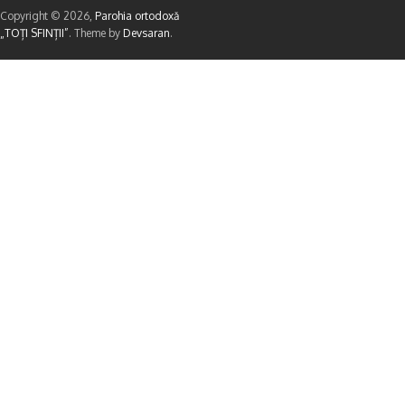
Copyright © 2026,
Parohia ortodoxă
„TOȚI SFINȚII”
. Theme by
Devsaran
.