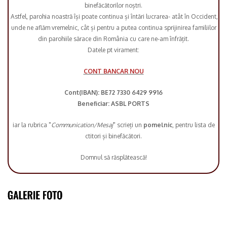
binefăcătorilor noștri.
Astfel, parohia noastră își poate continua și întări lucrarea- atât în Occident,
unde ne aflăm vremelnic, cât și pentru a putea continua sprijinirea familiilor
din parohiile sărace din România cu care ne-am înfrățit.
Datele pt virament:
CONT BANCAR NOU
Cont(IBAN): BE72 7330 6429 9916
Beneficiar: ASBL PORTS
iar la rubrica "
Communication/Mesaj
" scrieți un
pomelnic
, pentru lista de
ctitori și binefăcători.
Domnul să răsplătească!