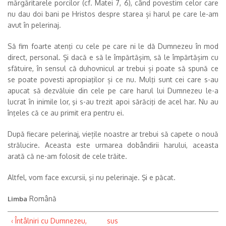
mărgăritarele porcilor (cf. Matei 7, 6), când povestim celor care
nu dau doi bani pe Hristos despre starea și harul pe care le-am
avut în pelerinaj.
Să fim foarte atenţi cu cele pe care ni le dă Dumnezeu în mod
direct, personal. Și dacă e să le împărtășim, să le împărtășim cu
sfătuire, în sensul că duhovnicul ar trebui și poate să spună ce
se poate povesti apropiaţilor și ce nu. Mulţi sunt cei care s-au
apucat să dezvăluie din cele pe care harul lui Dumnezeu le-a
lucrat în inimile lor, şi s-au trezit apoi sărăciţi de acel har. Nu au
înţeles că ce au primit era pentru ei.
După fiecare pelerinaj, viețile noastre ar trebui să capete o nouă
strălucire. Aceasta este urmarea dobândirii harului, aceasta
arată că ne-am folosit de cele trăite.
Altfel, vom face excursii, şi nu pelerinaje. Şi e păcat.
Română
Limba
‹ Întâlniri cu Dumnezeu,
sus