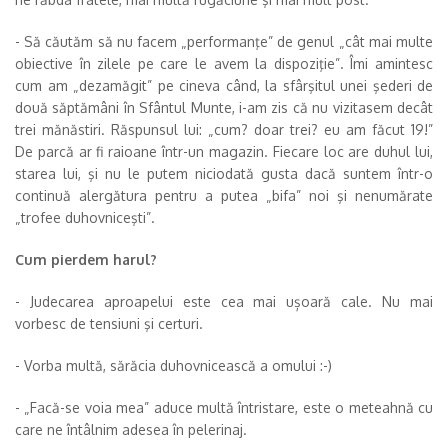
- Să căutăm să nu facem „performanţe” de genul „cât mai multe
obiective în zilele pe care le avem la dispoziţie”. Îmi amintesc
cum am „dezamăgit” pe cineva când, la sfârşitul unei şederi de
două săptămâni în Sfântul Munte, i-am zis că nu vizitasem decât
trei mănăstiri. Răspunsul lui: „cum? doar trei? eu am făcut 19!”
De parcă ar fi raioane într-un magazin. Fiecare loc are duhul lui,
starea lui, şi nu le putem niciodată gusta dacă suntem într-o
continuă alergătura pentru a putea „bifa” noi şi nenumărate
„trofee duhovniceşti”.
Cum pierdem harul?
- Judecarea aproapelui este cea mai ușoară cale. Nu mai
vorbesc de tensiuni şi certuri.
- Vorba multă, sărăcia duhovnicească a omului :-)
- „Facă-se voia mea” aduce multă întristare, este o meteahnă cu
care ne întâlnim adesea în pelerinaj.