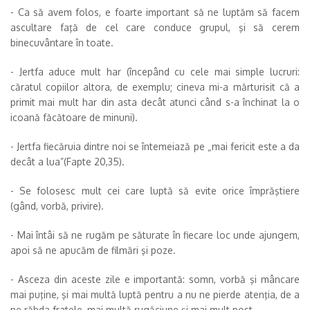
- Ca să avem folos, e foarte important să ne luptăm să facem
ascultare faţă de cel care conduce grupul, şi să cerem
binecuvântare în toate.
- Jertfa aduce mult har (începând cu cele mai simple lucruri:
căratul copiilor altora, de exemplu; cineva mi-a mărturisit că a
primit mai mult har din asta decât atunci când s-a închinat la o
icoană făcătoare de minuni).
- Jertfa fiecăruia dintre noi se întemeiază pe „mai fericit este a da
decât a lua”(Fapte 20,35).
- Se folosesc mult cei care luptă să evite orice împrăştiere
(gând, vorbă, privire).
- Mai întâi să ne rugăm pe săturate în fiecare loc unde ajungem,
apoi să ne apucăm de filmări şi poze.
- Asceza din aceste zile e importantă: somn, vorbă şi mâncare
mai puţine, şi mai multă luptă pentru a nu ne pierde atenţia, de a
ne răbda fratele, mai multă rugăciune şi mai mult post.