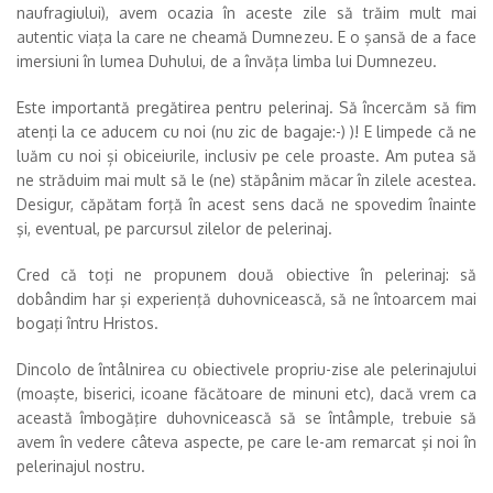
naufragiului), avem ocazia în aceste zile să trăim mult mai
autentic viaţa la care ne cheamă Dumnezeu. E o şansă de a face
imersiuni în lumea Duhului, de a învăța limba lui Dumnezeu.
Este importantă pregătirea pentru pelerinaj. Să încercăm să fim
atenţi la ce aducem cu noi (nu zic de bagaje:-) )! E limpede că ne
luăm cu noi și obiceiurile, inclusiv pe cele proaste. Am putea să
ne străduim mai mult să le (ne) stăpânim măcar în zilele acestea.
Desigur, căpătam forţă în acest sens dacă ne spovedim înainte
şi, eventual, pe parcursul zilelor de pelerinaj.
Cred că toţi ne propunem două obiective în pelerinaj: să
dobândim har şi experienţă duhovnicească, să ne întoarcem mai
bogaţi întru Hristos.
Dincolo de întâlnirea cu obiectivele propriu-zise ale pelerinajului
(moaşte, biserici, icoane făcătoare de minuni etc), dacă vrem ca
această îmbogăţire duhovnicească să se întâmple, trebuie să
avem în vedere câteva aspecte, pe care le-am remarcat şi noi în
pelerinajul nostru.