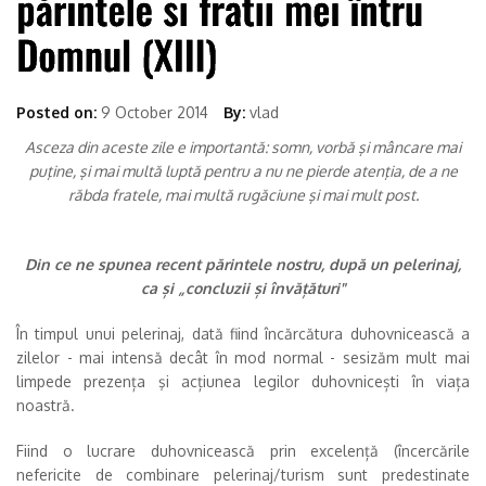
Posted on:
9 October 2014
By:
vlad
Asceza din aceste zile e importantă: somn, vorbă şi mâncare mai
puţine, şi mai multă luptă pentru a nu ne pierde atenţia, de a ne
răbda fratele, mai multă rugăciune şi mai mult post.
Din ce ne spunea recent părintele nostru, după un pelerinaj,
ca și „concluzii și învățături"
În timpul unui pelerinaj, dată fiind încărcătura duhovnicească a
zilelor - mai intensă decât în mod normal - sesizăm mult mai
limpede prezența şi acțiunea legilor duhovnicești în viața
noastră.
Fiind o lucrare duhovnicească prin excelență (încercările
nefericite de combinare pelerinaj/turism sunt predestinate