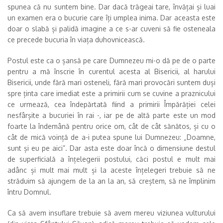
spunea că nu suntem bine. Dar dacă trăgeai tare, învățai și luai
un examen era o bucurie care îți umplea inima. Dar aceasta este
doar o slabă și palidă imagine a ce s-ar cuveni să fie osteneala
ce precede bucuria în viața duhovnicească.
Postul este ca o șansă pe care Dumnezeu mi-o dă pe de o parte
pentru a mă înscrie în curentul acesta al Bisericii, al harului
Bisericii, unde fără mari osteneli, fără mari provocări suntem duși
spre ținta care imediat este a primirii cum se cuvine a praznicului
ce urmează, cea îndepărtată fiind a primirii Împărăției celei
nesfârșite a bucuriei în rai -, iar pe de altă parte este un mod
foarte la îndemână pentru orice om, cât de cât sănătos, și cu o
cât de mică voință de a-i putea spune lui Dumnezeu: „Doamne,
sunt și eu pe aici”. Dar asta este doar încă o dimensiune destul
de superficială a înțelegerii postului, căci postul e mult mai
adânc și mult mai mult și la aceste înțelegeri trebuie să ne
străduim să ajungem de la an la an, să creștem, să ne împlinim
întru Domnul.
Ca să avem insuflare trebuie să avem mereu viziunea vulturului