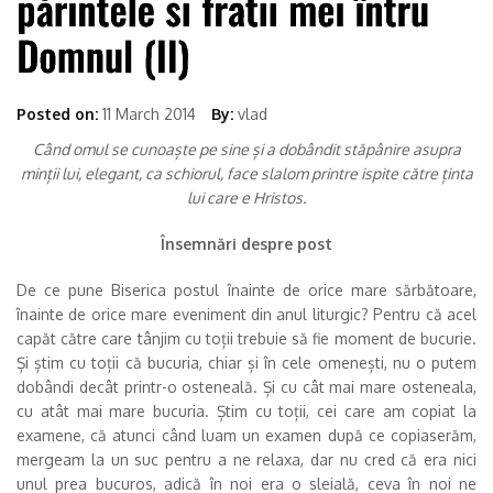
Posted on:
11 March 2014
By:
vlad
Când omul se cunoaște pe sine și a dobândit stăpânire asupra
minții lui, elegant, ca schiorul, face slalom printre ispite către ținta
lui care e Hristos.
Însemnări despre post
De ce pune Biserica postul înainte de orice mare sărbătoare,
înainte de orice mare eveniment din anul liturgic? Pentru că acel
capăt către care tânjim cu toții trebuie să fie moment de bucurie.
Și știm cu toții că bucuria, chiar și în cele omenești, nu o putem
dobândi decât printr-o osteneală. Și cu cât mai mare osteneala,
cu atât mai mare bucuria. Știm cu toții, cei care am copiat la
examene, că atunci când luam un examen după ce copiaserăm,
mergeam la un suc pentru a ne relaxa, dar nu cred că era nici
unul prea bucuros, adică în noi era o sleială, ceva în noi ne