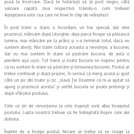
pusă la încercare. Dacă te hotărăști să ții post negru, câtă
valoare capătă ziua respectivă trăindu-o cum trebuie!
Așteptarea este cea care ne învie în chip de neînțeles!
În post trăim o stare, o încordare, un har special, dar vine
praznicul, mâncăm după Liturghie, deja parcă începe să pălească
lumina, mai mâncăm pe la prânz și s-a terminat totul, dacă nu
suntem atenți. Noi trăim cultura aceasta a nevoinței, a bucuriei,
dar nu mai suntem în stare să păstrăm bucuria, de asta o
pierdem așa ușor. Tot harul și toată bucuria se risipesc pentru
că nu suntem în stare să păstrăm și tensiunea bucuriei. Postul ar
trebui continuat și după praznic, în sensul că merg acasă și gust
câte un pic din toate și zic „slavă Ție Doamne că m-ai ajutat să
ajung și praznicul acesta” și astfel bucuria se poate prelungi și
după sfârșitul postului.
Cele ce țin de renunțarea la cele trupești sunt abia începutul
postului. Lupta noastră trebuie să fie îndreptată înspre cele ale
duhului.
Înainte de a începe postul, fiecare ar trebui să se roage la