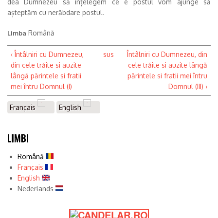
dea Dumnezeu să înțelegem ce e postul vom ajunge să
așteptăm cu nerăbdare postul.
Română
Limba
‹ Întâlniri cu Dumnezeu,
sus
Întâlniri cu Dumnezeu, din
din cele trăite si auzite
cele trăite si auzite lângă
lângă părintele si fratii
părintele si fratii mei întru
mei întru Domnul (I)
Domnul (III) ›
Français
English
Română
Français
English
Nederlands