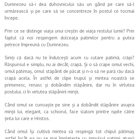
Dumnezeu să-i dea duhovnicului său un gând pe care să-l
urmărească și pe care să se concentreze în postul ce tocmai
începe.
Prin ce se distinge viața unui creștin de viața restului lumii? Prin
faptul că noi respingem dulceața patimilor pentru a putea
petrece împreună cu Dumnezeu.
Simți că dacă nu te îndulcești acum cu cutare patimă, crăpi?
Răspunsul e simplu, nu ai decât, crapă. Și o să crape omul vechi,
omul pătimaș, omul stăpânit de păcat și n-o să ne pară rău dacă
crapă acela. În astfel de clipe trupul și mintea noastră se
primenesc, renasc și dobândim stăpânire, dar nu în virtutea
postului, ci în virtutea stăpânirii minții.
Când omul se cunoaște pe sine și a dobândit stăpânire asupra
minții lui, elegant, ca schiorul, face slalom printre ispite către
ținta lui care e Hristos.
Când omul își cultivă mintea să respingă tot chipul pătimaș
astfel încât ea nu se mai împletește cu impulsul patimii atunci