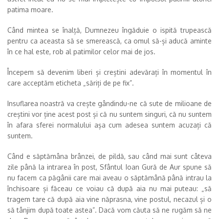
patima moare.
Când mintea se înalță, Dumnezeu îngăduie o ispită trupească
pentru ca aceasta să se smerească, ca omul să-și aducă aminte
în ce hal este, rob al patimilor celor mai de jos.
Începem să devenim liberi și creștini adevărați în momentul în
care acceptăm eticheta „săriți de pe fix”.
Insuflarea noastră va crește gândindu-ne că sute de milioane de
creștini vor ține acest post și că nu suntem singuri, că nu suntem
în afara sferei normalului așa cum adesea suntem acuzați că
suntem.
Când e săptămâna brânzei, de pildă, sau când mai sunt câteva
zile până la intrarea în post, Sfântul Ioan Gură de Aur spune să
nu facem ca păgânii care mai aveau o săptămână până intrau la
închisoare și făceau ce voiau că după aia nu mai puteau: „să
tragem tare că după aia vine năprasna, vine postul, necazul și o
să tânjim după toate astea”. Dacă vom căuta să ne rugăm să ne