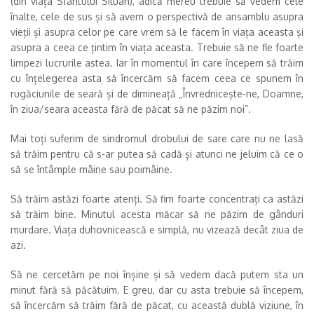
(din viața Sfântului Siluan), adică mereu trebuie să vedem cele
înalte, cele de sus și să avem o perspectivă de ansamblu asupra
vieții și asupra celor pe care vrem să le facem în viața aceasta și
asupra a ceea ce țintim în viața aceasta. Trebuie să ne fie foarte
limpezi lucrurile astea. Iar în momentul în care începem să trăim
cu înțelegerea asta să încercăm să facem ceea ce spunem în
rugăciunile de seară și de dimineață „Învrednicește-ne, Doamne,
în ziua/seara aceasta fără de păcat să ne păzim noi”.
Mai toți suferim de sindromul drobului de sare care nu ne lasă
să trăim pentru că s-ar putea să cadă și atunci ne jeluim că ce o
să se întâmple mâine sau poimâine.
Să trăim astăzi foarte atenți. Să fim foarte concentrați ca astăzi
să trăim bine. Minutul acesta măcar să ne păzim de gânduri
murdare. Viața duhovnicească e simplă, nu vizează decât ziua de
azi.
Să ne cercetăm pe noi înșine și să vedem dacă putem sta un
minut fără să păcătuim. E greu, dar cu asta trebuie să începem,
să încercăm să trăim fără de păcat, cu această dublă viziune, în