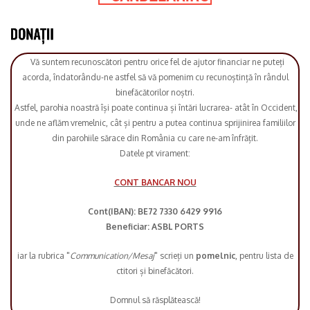
Vă suntem recunoscători pentru orice fel de ajutor financiar ne puteți
acorda, îndatorându-ne astfel să vă pomenim cu recunoștință în rândul
binefăcătorilor noștri.
Astfel, parohia noastră își poate continua și întări lucrarea- atât în Occident,
unde ne aflăm vremelnic, cât și pentru a putea continua sprijinirea familiilor
din parohiile sărace din România cu care ne-am înfrățit.
Datele pt virament:
CONT BANCAR NOU
Cont(IBAN): BE72 7330 6429 9916
Beneficiar: ASBL PORTS
iar la rubrica "
Communication/Mesaj
" scrieți un
pomelnic
, pentru lista de
ctitori și binefăcători.
Domnul să răsplătească!