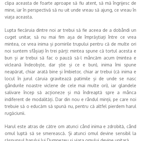
clipa aceasta de foarte aproape să fiu atent, să mă îngrijesc de
mine, iar în perspectivă să nu uit unde vreau să ajung, ce vreau în
viața aceasta.
Lupta fiecăruia dintre noi ar trebui să fie aceea de a dobândi un
cuget unitar, să nu mai fim așa de împrăștiați între ce vrea
mintea, ce vrea inima și pornirile trupului pentru că de multe ori
noi suntem sfâșiați în trei părți: mintea spune că tortul acesta e
bun și ar trebui să fac o pauză să-l mâncăm acum (mintea e
vicleană îndeobște, dar știe și ce e bun), inima îmi spune
neapărat, chiar arată bine și îmbietor, chiar ar trebui (că inima e
locul în jurul căruia gravitează patimile și de unde se nasc
gândurile noastre viclene de cele mai multe ori), iar glandele
salivare încep să acționeze și mă îndreaptă spre a mânca
indiferent de modalități. Dar din nou e rândul minții, pe care noi
trebuie să o educăm să spună nu, pentru că altfel pierdem harul
rugăciunii.
Harul este atras de către om atunci când inima e zdrobită, când
omul luptă să se smerească. Și atunci omul devine sensibil la
răspunsul harului lui Dumnezeu și viața omului devine unitară.