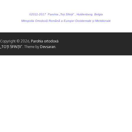
©2011-2017 Parohia „Toți Sfinții” , Huldenberg, Belgia
Mitropolia Ortodoxă Română a Europei Occidentale și Meridionale
Copyright © 2026,
Parohia ortodoxă
„TOȚI SFINȚII”
. Theme by
Devsaran
.