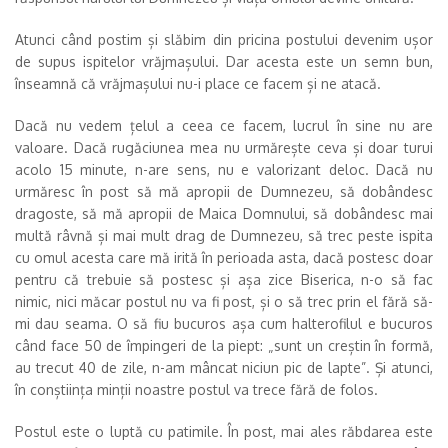
Atunci când postim și slăbim din pricina postului devenim ușor
de supus ispitelor vrăjmașului. Dar acesta este un semn bun,
înseamnă că vrăjmașului nu-i place ce facem și ne atacă.
Dacă nu vedem țelul a ceea ce facem, lucrul în sine nu are
valoare. Dacă rugăciunea mea nu urmărește ceva și doar turui
acolo 15 minute, n-are sens, nu e valorizant deloc. Dacă nu
urmăresc în post să mă apropii de Dumnezeu, să dobândesc
dragoste, să mă apropii de Maica Domnului, să dobândesc mai
multă râvnă și mai mult drag de Dumnezeu, să trec peste ispita
cu omul acesta care mă irită în perioada asta, dacă postesc doar
pentru că trebuie să postesc și așa zice Biserica, n-o să fac
nimic, nici măcar postul nu va fi post, și o să trec prin el fără să-
mi dau seama. O să fiu bucuros așa cum halterofilul e bucuros
când face 50 de împingeri de la piept: „sunt un creștin în formă,
au trecut 40 de zile, n-am mâncat niciun pic de lapte”. Și atunci,
în conștiința minții noastre postul va trece fără de folos.
Postul este o luptă cu patimile. În post, mai ales răbdarea este