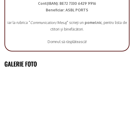
Cont(IBAN): BE72 7330 6429 9916
Beneficiar: ASBL PORTS
iar la rubrica "
Communication/Mesaj
" scrieți un
pomelnic
, pentru lista de
ctitori și binefăcători.
Domnul să răsplătească!