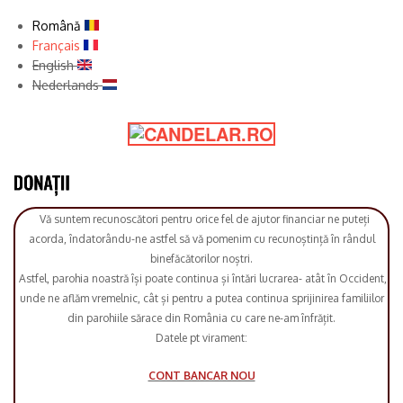
Română
Français
English
Nederlands
Vă suntem recunoscători pentru orice fel de ajutor financiar ne puteți
acorda, îndatorându-ne astfel să vă pomenim cu recunoștință în rândul
binefăcătorilor noștri.
Astfel, parohia noastră își poate continua și întări lucrarea- atât în Occident,
unde ne aflăm vremelnic, cât și pentru a putea continua sprijinirea familiilor
din parohiile sărace din România cu care ne-am înfrățit.
Datele pt virament:
CONT BANCAR NOU