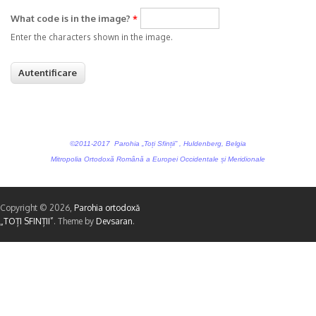
What code is in the image?
*
Enter the characters shown in the image.
©2011-2017 Parohia „Toți Sfinții” , Huldenberg, Belgia
Mitropolia Ortodoxă Română a Europei Occidentale și Meridionale
Copyright © 2026,
Parohia ortodoxă
„TOȚI SFINȚII”
. Theme by
Devsaran
.