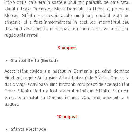
într-o chilie care era în spatele unui mic paraclis, pe care tatăl
său îl ridicase în cinstea Maicii Domnului la Flemalle, pe malul
Meusei. Sfânta s-a nevoit acolo mulţi ani, ducând viaţă de
sfinţenie, şi a fost înmormântată în acel loc, mormântul său
devenind vestit pentru numeroasele minuni care aveau loc prin
rugăciunile sfintei.
9 august
Sfântul Bertu (Bertulf)
Acest sfânt cuvios s-a născut în Germania, pe când domnea
Sigebert, regele Austrasiei. A fost botezat de Sfântul Omer şi a
dus o viaţă evlavioasă, fiind hirotonit întru preot de acelaşi Sfânt
Omer. Sfântul Bertu a fost stareţul mănăstirii Sfântul Petru din
Gand. S-a mutat la Domnul în anul 705, fiind prăznuit la 9
august.
10 august
Sfânta Plectrude