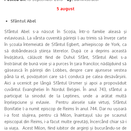
5 august
Sfântul Abel
Sfântul Abel s-a născut în Scoţia, într-o familie aleasă şi
evlavioasă. La vârsta cuvenită părinţii l-au trimis să înveţe carte
în şcoala întemeiată de Sfântul Egbert, arhiepiscop de York, ca
să dobândească ştiinţa literelor. După ce a deprins această
învăţătură, călăuzit fiind de Duhul Sfânt, Sfântul Abel s-a
înstrăinat de bună voie şi a purces în ţara francilor, nădăjduind să
găsească în părinţii din Lobbes, despre care ajunsese vestea
până la el, povăţuitori care să-l conducă pe calea desăvârşirii.
Aici a ucenicit pe lângă Sfântul Ursmer şi apoi a propovăduit
cuvântul Evangheliei în Nordul Belgiei. În anul 743, sfântul a
participat la sinodul de la Leptines, unde a arătat multă
înţelepciune şi evlavie. Pentru alesele sale virtuţi, Sfântul
Bonifatie l-a numit episcop de Reims în anul 744. Dar nu uşoară
i-a fost slujirea, pentru că Milon, înaintaşul său pe scaunul
episcopal din Reims, i-a făcut multe greutăţi, încercând chiar să-i
ia viaţa. Acest Milon, fiind iubitor de arginţi şi bucurându-se de