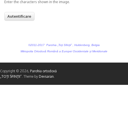
Enter the characters shown in the image.
©2011-2017 Parohia „Toți Sfinții” , Huldenberg, Belgia
Mitropolia Ortodoxă Română a Europei Occidentale și Meridionale
Copyright © 2026,
Parohia ortodoxă
„TOȚI SFINȚII”
. Theme by
Devsaran
.