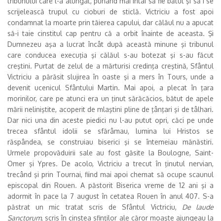
tribunului care l-a alungat, punând mai întâi să fie bătut şi să i se
scrijelească trupul cu cioburi de sticlă. Victriciu a fost apoi
condamnat la moarte prin tăierea capului, dar călăul nu a apucat
să-i taie cinstitul cap pentru că a orbit înainte de aceasta. Şi
Dumnezeu aşa a lucrat încât după această minune şi tribunul
care conducea execuţia şi călăul s-au botezat şi s-au făcut
creştini. Purtat de zelul de a mărturisi credinţa creştină, Sfântul
Victriciu a părăsit slujirea în oaste şi a mers în Tours, unde a
devenit ucenicul Sfântului Martin. Mai apoi, a plecat în ţara
morinilor, care pe atunci era un ţinut sărăcăcios, bătut de apele
mării neliniştite, acoperit de mlaştini pline de ţânţari şi de tâlhari.
Dar nici una din aceste piedici nu l-au putut opri, căci pe unde
trecea sfântul idolii se sfărâmau, lumina lui Hristos se
răspândea, se construiau biserici şi se întemeiau mănăstiri.
Urmele propovăduirii sale au fost găsite la Boulogne, Saint-
Omer şi Ypres. De acolo, Victriciu a trecut în ţinutul nervian,
trecând şi prin Tournai, fiind mai apoi chemat să ocupe scaunul
episcopal din Rouen. A păstorit Biserica vreme de 12 ani şi a
adormit în pace la 7 august în cetatea Rouen în anul 407. S-a
păstrat un mic tratat scris de Sfântul Victriciu,
De laude
Sanctorum
, scris în cinstea sfinţilor ale căror moaşte ajungeau la