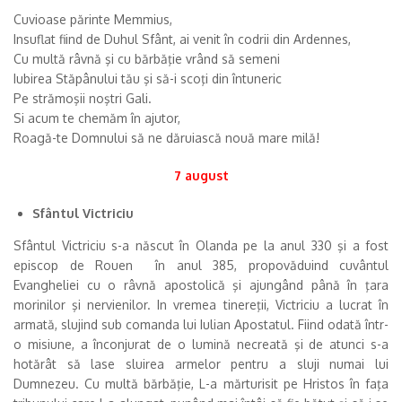
Cuvioase părinte Memmius,
Insuflat fiind de Duhul Sfânt, ai venit în codrii din Ardennes,
Cu multă râvnă şi cu bărbăţie vrând să semeni
Iubirea Stăpânului tău şi să-i scoţi din întuneric
Pe strămoşii noştri Gali.
Si acum te chemăm în ajutor,
Roagă-te Domnului să ne dăruiască nouă mare milă!
7 august
Sfântul Victriciu
Sfântul Victriciu s-a născut în Olanda pe la anul 330 şi a fost
episcop de Rouen în anul 385, propovăduind cuvântul
Evangheliei cu o râvnă apostolică şi ajungând până în ţara
morinilor şi nervienilor. In vremea tinereţii, Victriciu a lucrat în
armată, slujind sub comanda lui Iulian Apostatul. Fiind odată într-
o misiune, a înconjurat de o lumină necreată şi de atunci s-a
hotărât să lase sluirea armelor pentru a sluji numai lui
Dumnezeu. Cu multă bărbăţie, L-a mărturisit pe Hristos în faţa