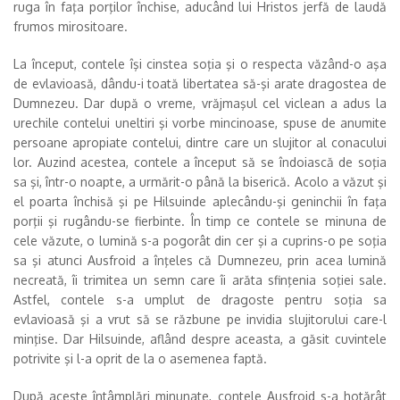
ruga în faţa porţilor închise, aducând lui Hristos jerfă de laudă
frumos mirositoare.
La început, contele îşi cinstea soţia şi o respecta văzând-o aşa
de evlavioasă, dându-i toată libertatea să-şi arate dragostea de
Dumnezeu. Dar după o vreme, vrăjmaşul cel viclean a adus la
urechile contelui uneltiri şi vorbe mincinoase, spuse de anumite
persoane apropiate contelui, dintre care un slujitor al conacului
lor. Auzind acestea, contele a început să se îndoiască de soţia
sa şi, într-o noapte, a urmărit-o până la biserică. Acolo a văzut şi
el poarta închisă şi pe Hilsuinde aplecându-şi geninchii în faţa
porţii şi rugându-se fierbinte. În timp ce contele se minuna de
cele văzute, o lumină s-a pogorât din cer şi a cuprins-o pe soţia
sa şi atunci Ausfroid a înţeles că Dumnezeu, prin acea lumină
necreată, îi trimitea un semn care îi arăta sfinţenia soţiei sale.
Astfel, contele s-a umplut de dragoste pentru soţia sa
evlavioasă şi a vrut să se răzbune pe invidia slujitorului care-l
minţise. Dar Hilsuinde, aflând despre aceasta, a găsit cuvintele
potrivite şi l-a oprit de la o asemenea faptă.
După aceste întâmplări minunate, contele Ausfroid s-a hotărât