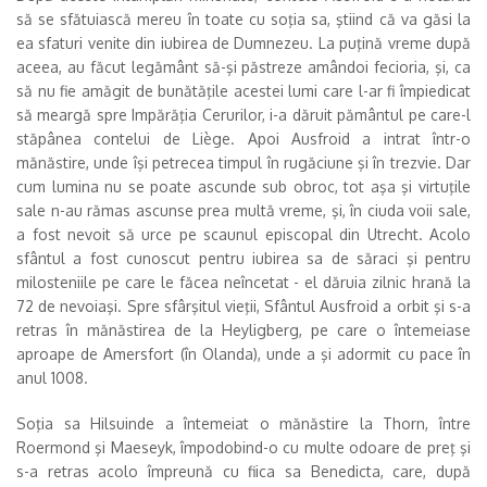
să se sfătuiască mereu în toate cu soţia sa, ştiind că va găsi la
ea sfaturi venite din iubirea de Dumnezeu. La puţină vreme după
aceea, au făcut legământ să-şi păstreze amândoi fecioria, şi, ca
să nu fie amăgit de bunătăţile acestei lumi care l-ar fi împiedicat
să meargă spre Impărăţia Cerurilor, i-a dăruit pământul pe care-l
stăpânea contelui de Liège. Apoi Ausfroid a intrat într-o
mănăstire, unde îşi petrecea timpul în rugăciune şi în trezvie. Dar
cum lumina nu se poate ascunde sub obroc, tot aşa şi virtuţile
sale n-au rămas ascunse prea multă vreme, şi, în ciuda voii sale,
a fost nevoit să urce pe scaunul episcopal din Utrecht. Acolo
sfântul a fost cunoscut pentru iubirea sa de săraci şi pentru
milosteniile pe care le făcea neîncetat - el dăruia zilnic hrană la
72 de nevoiaşi. Spre sfârşitul vieţii, Sfântul Ausfroid a orbit şi s-a
retras în mănăstirea de la Heyligberg, pe care o întemeiase
aproape de Amersfort (în Olanda), unde a şi adormit cu pace în
anul 1008.
Soţia sa Hilsuinde a întemeiat o mănăstire la Thorn, între
Roermond şi Maeseyk, împodobind-o cu multe odoare de preţ şi
s-a retras acolo împreună cu fiica sa Benedicta, care, după