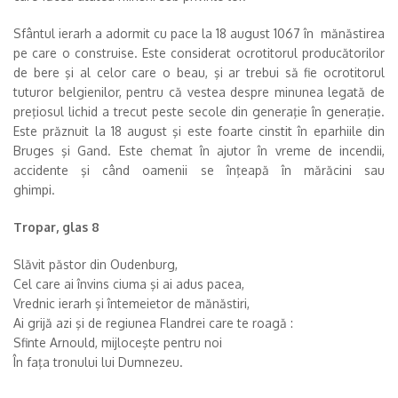
Sfântul ierarh a adormit cu pace la 18 august 1067 în mănăstirea
pe care o construise. Este considerat ocrotitorul producătorilor
de bere şi al celor care o beau, şi ar trebui să fie ocrotitorul
tuturor belgienilor, pentru că vestea despre minunea legată de
preţiosul lichid a trecut peste secole din generaţie în generaţie.
Este prăznuit la 18 august şi este foarte cinstit în eparhiile din
Bruges şi Gand. Este chemat în ajutor în vreme de incendii,
accidente şi când oamenii se înţeapă în mărăcini sau
ghimp
Tropar, glas 8
Slăvit păstor din Oudenburg,
Cel care ai învins ciuma şi ai adus pacea,
Vrednic ierarh şi întemeietor de mănăstiri,
Ai grijă azi şi de regiunea Flandrei care te roagă :
Sfinte Arnould, mijloceşte pentru noi
În faţa tronului lui Dumnezeu.