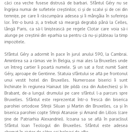
căci cea veche fusese distrusă de barbari. Sfântul Géry nu se
îngrijea numai de sufletele creştinilor, ci şi de scalvi şi de cei din
temniţe, pe care îi răscumpăra adesea şi îi mângâia în suferinţa
lor. Într-o bună zi, a trebuit să meargă degrabă până la Celles,
lângă Paris, ca să-l liniştească pe regele Clotar care voia să-i
alunge pe creştinii din eparhia sa pentru că nu-şi plăteau la timp
impozitele.
Sfântul Géry a adormit în pace în jurul anului 590, la Cambrai.
Amintirea sa a rămas vie în Belgia, şi mai ales la Bruxelles unde
un întreg cartier îi poartă numele. Şi un sat a fost numit Saint
Géry, aproape de Gentinne. Statuia sfântului se află pe frontonul
unui vestit hotel din Bruxelles. Numeroase biserici îi sunt
închinate în regiunea Hainaut (de pildă cea din Aubechies) şi în
Brabant, de-a lungul drumului pe care sfântul l-a parcurs spre
Bruxelles. Sfântul este reprezentat într-o frescă din biserica
parohiei ortodoxe Sfinţii Siluan şi Martin din Bruxelles, ca şi în
biserica parohiei copte Sfinţii Atanasie şi Amand din Lillois (care
ţine de Patriarhia Alexandriei). Icoana sa se află în paraclisul
Sfântul Ioan Teologul din Bruxelles. Sfântul este adesea
chemat în ajutor de către cei bolnavi de afte.