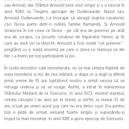
sau Arnoul), dar Sfântul Arnould este unul singur şi s-a născut în
anul 1040, la Tiegem, aproape de Oudenaarde. Naşul său,
Arnould Oudenaarde, l-a încurajat să aleagă slujirea cavaleriei,
căci făcea parte dintr-o nobilă familie flamandă. Şi Arnould
strălucea în tot ceea ce făcea - pe cât era de puternic pe atât
era de curajos. La jocurile conduse de împăratul Henric al IV,
care au avut loc la Utrecht, Arnould a fost numit “cel puternic” :
jonglând cu o suliţă enormă pe care o ţinea cu mănuşa sa din
fier, i-a învins pe toţi participanţii la joc.
În ciuda victoriilor sale nenumărate, nu se mai simţea împlinit de
viaţa mondenă şi nici de cea militară, şi după ce a slujit la diferiţi
prinţi vreme de 10 ani, luptătorul nostru a simţit nevoia să se
retragă undeva şi să se roage. Astfel, a intrat în mănăstirea
Sfântului Médard de la Soissons. In anul 1072, murind stareţul,
ceilalţi călugări l-au ales pe el stareţ, şi astfel, la numai 32 de
ani, a luat pe umeri acest jug care nu era deloc uşor. Era pentru
toţi o plidă de urmat, vieţuind foarte simplu şi supunându-şi
trupul la mari nevoinţe. In anul 1081 a ajuns episcop de Soissons.