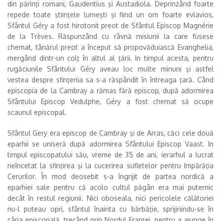
din părinţi romani, Gaudentius şi Austadiola. Deprinzând foarte
repede toate ştiinţele lumeşti şi fiind un om foarte evlavios,
Sfântul Géry a fost hirotonit preot de Sfântul Episcop Magnérie
de la Trèves. Răspunzând cu râvnă misiunii la care fusese
chemat, tânărul preot a început să propovăduiască Evanghelia,
mergând dintr-un colţ în altul al ţării. In timpul acesta, pentru
rugăciunile Sfântului Géry aveau loc multe minuni şi astfel
vestea despre sfinţenia sa s-a răspândit în întreaga ţară. Când
episcopia de la Cambray a rămas fără episcop, după adormirea
Sfântului Episcop Vedulphe, Géry a fost chemat să ocupe
scaunul episcopal.
Sfântul Gery era episcop de Cambray şi de Arras, căci cele două
eparhii se uniseră după adormirea Sfântului Episcop Vaast. In
timpul episcopatului său, vreme de 35 de ani, ierarhul a lucrat
neîncetat la sfinţirea şi la cucerirea sufletelor pentru Impărăţia
Cerurilor. În mod deosebit s-a îngrijit de partea nordică a
eparhiei sale pentru că acolo cultul păgân era mai puternic
decât în restul regiunii. Nici oboseala, nici pericolele călătoriei
nu-l puteau opri, sfântul înainta cu bărbăţie, sprijinindu-se în
cârja episcopală, trecând prin Nordul Franţei, pentru a ajunge în