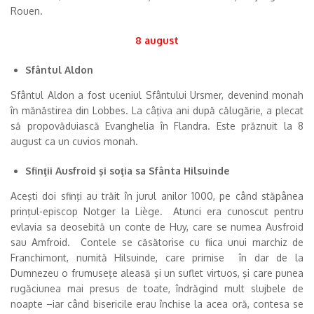
Rouen.
8 august
Sfântul Aldon
Sfântul Aldon a fost uceniul Sfântului Ursmer, devenind monah
în mănăstirea din Lobbes. La câţiva ani după călugărie, a plecat
să propovăduiască Evanghelia în Flandra. Este prăznuit la 8
august ca un cuvios monah.
Sfinţii Ausfroid şi soţia sa Sfânta Hilsuinde
Aceşti doi sfinţi au trăit în jurul anilor 1000, pe când stăpânea
prinţul-episcop Notger la Liège. Atunci era cunoscut pentru
evlavia sa deosebită un conte de Huy, care se numea Ausfroid
sau Amfroid. Contele se căsătorise cu fiica unui marchiz de
Franchimont, numită Hilsuinde, care primise în dar de la
Dumnezeu o frumuseţe aleasă şi un suflet virtuos, şi care punea
rugăciunea mai presus de toate, îndrăgind mult slujbele de
noapte –iar când bisericile erau închise la acea oră, contesa se