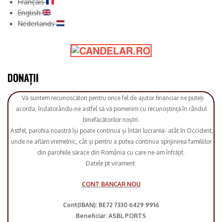
Français
English
Nederlands
Vă suntem recunoscători pentru orice fel de ajutor financiar ne puteți
acorda, îndatorându-ne astfel să vă pomenim cu recunoștință în rândul
binefăcătorilor noștri.
Astfel, parohia noastră își poate continua și întări lucrarea- atât în Occident,
unde ne aflăm vremelnic, cât și pentru a putea continua sprijinirea familiilor
din parohiile sărace din România cu care ne-am înfrățit.
Datele pt virament:
CONT BANCAR NOU
Cont(IBAN): BE72 7330 6429 9916
Beneficiar: ASBL PORTS