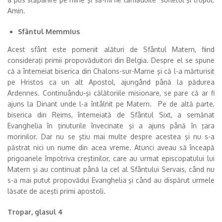
Amin.
Sfântul Memmius
Acest sfânt este pomenit alături de Sfântul Matern, fiind
consideraţi primii propovăduitori din Belgia. Despre el se spune
că a întemeiat biserica din Chalons-sur-Marne şi că l-a mărturisit
pe Hristos ca un alt Apostol, ajungând până la pădurea
Ardennes. Continuându-şi călătoriile misionare, se pare că ar fi
ajuns la Dinant unde l-a întâlnit pe Matern. Pe de altă parte,
biserica din Reims, întemeiată de Sfântul Sixt, a semănat
Evanghelia în ţinuturile învecinate şi a ajuns până în ţara
morinilor. Dar nu se ştiu mai multe despre acestea şi nu s-a
păstrat nici un nume din acea vreme. Atunci aveau să înceapă
prigoanele împotriva creştinilor, care au urmat episcopatului lui
Matern şi au continuat până la cel al Sfântului Servais, când nu
s-a mai putut propovădui Evanghelia şi când au dispărut urmele
lăsate de aceşti primi apostoli.
Tropar, glasul 4