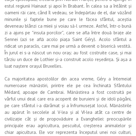
estul regiunii Hainaut şi apoi în Brabant. În calea sa a întâlnit şi
oameni răi care, când îl vedeau, se îndepărtau de el, dar văzând
minunile şi faptele bune pe care le făcea sfântul, aceştia
deveneau blânzi ca mieii şi voiau să-l urmeze. Astfel, într-o bună
zi a ajuns pe “insula porcilor”, care se afla între două braţe ale
Sennei (azi se află acolo piaţa Saint Géry). Acolo sfântul a
ridicat un paraclis, care mai pe urmă a devenit o biserică vestită.
În jurul ei s-a născut un nou oraş: au fost costruite case, şi mai
târziu un duce de Lothier şi-a construit acolo reşedinţa. Şi aşa a
luat naştere oraşul Bruxelles.
Ca majoritatea apostolilor din acea vreme, Géry a întemeiat
numeroase mănăstiri, printre ele pe cea închinată Sfântului
Médard, apoape de Cambrai. Mănăstirea a fost costruită pe
vârful unui deal care era acoperit de buruieni şi de idoli păgâni,
pe care sfântul i-a dărâmat şi a înfrumuseţat locul. Mănăstirile
au apărut în secolele al V-lea şi al VI-lea atât ca centre de
civilizaţie cât şi de propovăduire a Evangheliei: preocupările
principale erau agricultura, pescuitul, creşterea animalelor şi
chiar apicultura. Ele vor reprezenta începutul unei noi culturi,