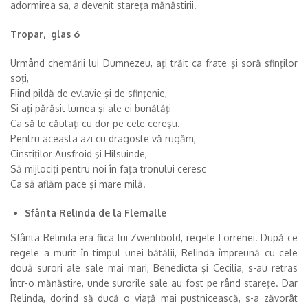
adormirea sa, a devenit stareţa mănăstirii.
Tropar, glas 6
Urmând chemării lui Dumnezeu, aţi trăit ca frate şi soră sfinţilor
soţi,
Fiind pildă de evlavie şi de sfinţenie,
Si aţi părăsit lumea şi ale ei bunătăţi
Ca să le căutaţi cu dor pe cele cereşti.
Pentru aceasta azi cu dragoste vă rugăm,
Cinstiţilor Ausfroid şi Hilsuinde,
Să mijlociţi pentru noi în faţa tronului ceresc
Ca să aflăm pace şi mare milă.
Sfânta Relinda de la Flemalle
Sfânta Relinda era fiica lui Zwentibold, regele Lorrenei. După ce
regele a murit în timpul unei bătălii, Relinda împreună cu cele
două surori ale sale mai mari, Benedicta şi Cecilia, s-au retras
într-o mănăstire, unde surorile sale au fost pe rând stareţe. Dar
Relinda, dorind să ducă o viaţă mai pustnicească, s-a zăvorât