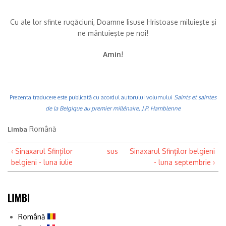
Cu ale lor sfinte rugăciuni, Doamne Iisuse Hristoase miluieşte şi
ne mântuieşte pe noi!
Amin
!
Prezenta traducere este publicată cu acordul autorului volumului
Saints et saintes
de la Belgique au premier millénaire
, J.P. Hamblenne
Română
Limba
‹ Sinaxarul Sfinților
sus
Sinaxarul Sfinților belgieni
belgieni - luna iulie
- luna septembrie ›
Română