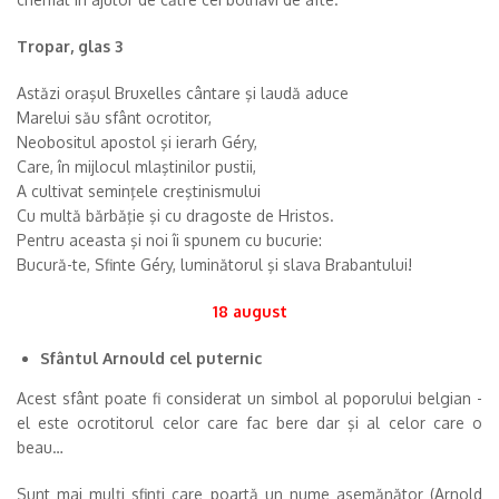
Tropar, glas 3
Astăzi oraşul Bruxelles cântare şi laudă aduce
Marelui său sfânt ocrotitor,
Neobositul apostol şi ierarh Géry,
Care, în mijlocul mlaştinilor pustii,
A cultivat seminţele creştinismului
Cu multă bărbăţie şi cu dragoste de Hristos.
Pentru aceasta şi noi îi spunem cu bucurie:
Bucură-te, Sfinte Géry, luminătorul şi slava Brabantului!
18 august
Sfântul Arnould cel puternic
Acest sfânt poate fi considerat un simbol al poporului belgian -
el este ocrotitorul celor care fac bere dar şi al celor care o
beau…
Sunt mai mulţi sfinţi care poartă un nume asemănător (Arnold