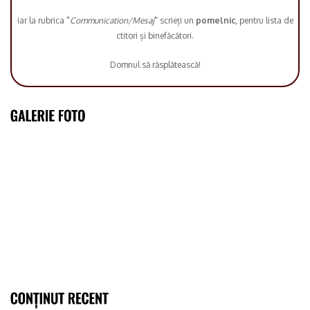
iar la rubrica "
Communication/Mesaj
" scrieți un
pomelnic
, pentru lista de
ctitori și binefăcători.
Domnul să răsplătească!