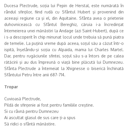
Ducesa Plectrude, soţia lui Pepin de Herstal, este numărată în
rândul sfinţilor, fiind rudă cu Sfântul Hubert şi provenind din
aceeaşi regiune ca şi el, din Aquitaine. Sfânta avea o prietenie
duhovnicească cu Sfântul Bereghiz, căruia i-a încredinţat
întemeierea unei mănăstiri la Andage (azi Saint-Hubert), după ce
i s-a descoperit în chip minunat locul unde trebuia să pună piatra
de temelie. La puţină vreme după aceea, soţul său a căzut într-o
ispită, înşelându-şi soţia cu Alpaida, mama lui Charles Martel.
Dar, pentru rugăciunile sfintei, soţul său s-a întors de pe calea
rătăcirii şi au dus împreună o viaţă bine plăcută lui Dumnezeu.
Sfânta Plectrude a întemeiat la Xhignesse o biserică închinată
Sfântului Petru între anii 687-714.
Tropar
Cuvioasă Plectrude,
Pildă de sfinţenie ai fost pentru familiile creştine.
Si cu râvnă pentru Dumnezeu
Ai ascultat glasul de sus care ţi-a spus
Să ridici o sfântă mănăstire.