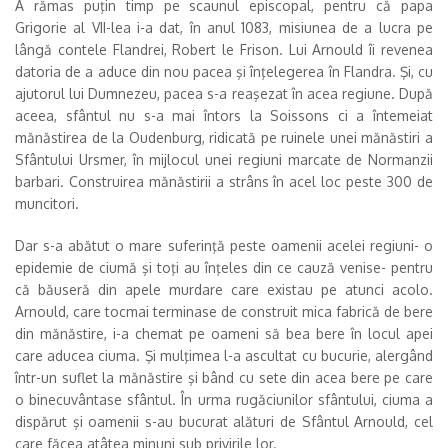
A rămas puţin timp pe scaunul episcopal, pentru că papa
Grigorie al VII-lea i-a dat, în anul 1083, misiunea de a lucra pe
lângă contele Flandrei, Robert le Frison. Lui Arnould îi revenea
datoria de a aduce din nou pacea şi înţelegerea în Flandra. Şi, cu
ajutorul lui Dumnezeu, pacea s-a reaşezat în acea regiune. După
aceea, sfântul nu s-a mai întors la Soissons ci a întemeiat
mănăstirea de la Oudenburg, ridicată pe ruinele unei mănăstiri a
Sfântului Ursmer, în mijlocul unei regiuni marcate de Normanzii
barbari. Construirea mănăstirii a strâns în acel loc peste 300 de
muncitori.
Dar s-a abătut o mare suferinţă peste oamenii acelei regiuni- o
epidemie de ciumă şi toţi au înţeles din ce cauză venise- pentru
că băuseră din apele murdare care existau pe atunci acolo.
Arnould, care tocmai terminase de construit mica fabrică de bere
din mănăstire, i-a chemat pe oameni să bea bere în locul apei
care aducea ciuma. Şi mulţimea l-a ascultat cu bucurie, alergând
într-un suflet la mănăstire şi bând cu sete din acea bere pe care
o binecuvântase sfântul. În urma rugăciunilor sfântului, ciuma a
dispărut şi oamenii s-au bucurat alături de Sfântul Arnould, cel
care făcea atâtea minuni sub privirile lor.