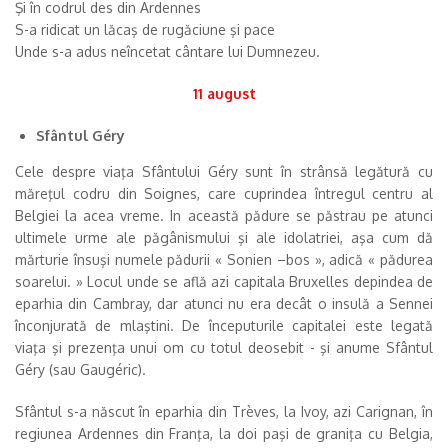
Şi în codrul des din Ardennes
S-a ridicat un lăcaş de rugăciune şi pace
Unde s-a adus neîncetat cântare lui Dumnezeu.
11 august
Sfântul Géry
Cele despre viaţa Sfântului Géry sunt în strânsă legătură cu
măreţul codru din Soignes, care cuprindea întregul centru al
Belgiei la acea vreme. In această pădure se păstrau pe atunci
ultimele urme ale păgânismului şi ale idolatriei, aşa cum dă
mărturie însuşi numele pădurii « Sonien –bos », adică « pădurea
soarelui. » Locul unde se află azi capitala Bruxelles depindea de
eparhia din Cambray, dar atunci nu era decât o insulă a Sennei
înconjurată de mlaştini. De începuturile capitalei este legată
viaţa şi prezenţa unui om cu totul deosebit - şi anume Sfântul
Géry (sau Gaugéric).
Sfântul s-a născut în eparhia din Trèves, la Ivoy, azi Carignan, în
regiunea Ardennes din Franţa, la doi paşi de graniţa cu Belgia,