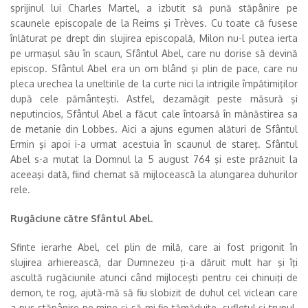
sprijinul lui Charles Martel, a izbutit să pună stăpânire pe
scaunele episcopale de la Reims şi Trèves. Cu toate că fusese
înlăturat pe drept din slujirea episcopală, Milon nu-l putea ierta
pe urmaşul său în scaun, Sfântul Abel, care nu dorise să devină
episcop. Sfântul Abel era un om blând şi plin de pace, care nu
pleca urechea la uneltirile de la curte nici la intrigile împătimiţilor
după cele pământeşti. Astfel, dezamăgit peste măsură şi
neputincios, Sfântul Abel a făcut cale întoarsă în mănăstirea sa
de metanie din Lobbes. Aici a ajuns egumen alături de Sfântul
Ermin şi apoi i-a urmat acestuia în scaunul de stareţ. Sfântul
Abel s-a mutat la Domnul la 5 august 764 şi este prăznuit la
aceeaşi dată, fiind chemat să mijlocească la alungarea duhurilor
rele.
Rugăciune către Sfântul Abel.
Sfinte ierarhe Abel, cel plin de milă, care ai fost prigonit în
slujirea arhierească, dar Dumnezeu ţi-a dăruit mult har şi îţi
ascultă rugăciunile atunci când mijloceşti pentru cei chinuiţi de
demon, te rog, ajută-mă să fiu slobizit de duhul cel viclean care
a pus stăpânire pe mine şi să-mi fie tămăduite sufletul şi trupul.