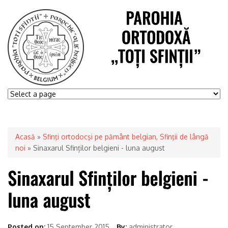
Acasă
»
Sfinţi ortodocşi pe pământ belgian, Sfinţii de lângă
noi
» Sinaxarul Sfinților belgieni - luna august
Posted on:
15 September 2015
By:
administrator